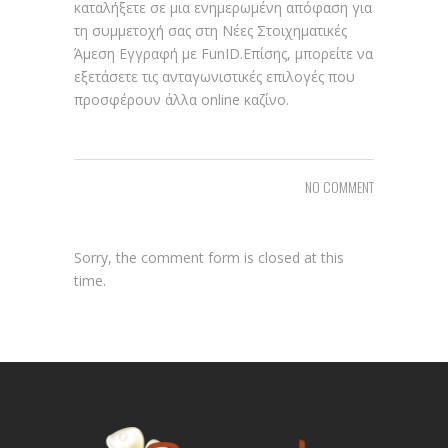
καταλήξετε σε μια ενημερωμένη απόφαση για
τη συμμετοχή σας στη Νέες Στοιχηματικές
Άμεση Εγγραφή με FunID.Επίσης, μπορείτε να
εξετάσετε τις ανταγωνιστικές επιλογές που
προσφέρουν άλλα online καζίνο.
NO COMMENT
Sorry, the comment form is closed at this
time.