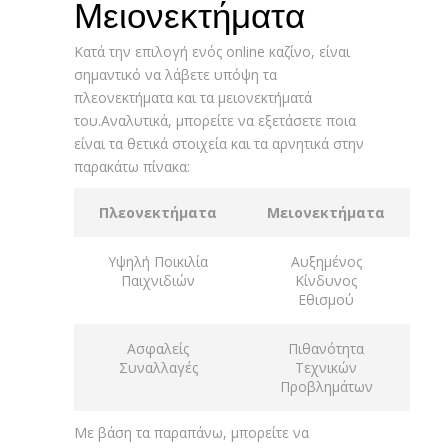
Μειονεκτήματα
Κατά την επιλογή ενός online καζίνο, είναι
σημαντικό να λάβετε υπόψη τα
πλεονεκτήματα και τα μειονεκτήματά
του.Αναλυτικά, μπορείτε να εξετάσετε ποια
είναι τα θετικά στοιχεία και τα αρνητικά στην
παρακάτω πίνακα:
Πλεονεκτήματα
Μειονεκτήματα
Υψηλή Ποικιλία
Αυξημένος
Παιχνιδιών
Κίνδυνος
Εθισμού
Ασφαλείς
Πιθανότητα
Συναλλαγές
Τεχνικών
Προβλημάτων
Με βάση τα παραπάνω, μπορείτε να