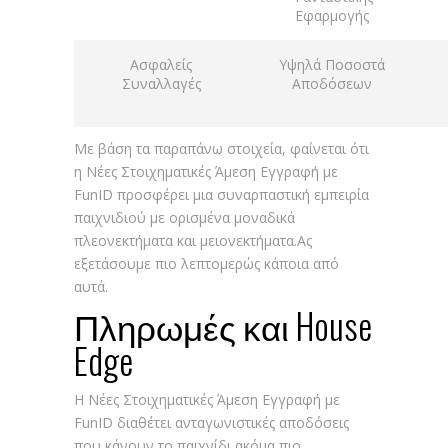
Εφαρμογής
Ασφαλείς
Υψηλά Ποσοστά
Συναλλαγές
Αποδόσεων
Με βάση τα παραπάνω στοιχεία, φαίνεται ότι
η Νέες Στοιχηματικές Άμεση Εγγραφή με
FunID προσφέρει μια συναρπαστική εμπειρία
παιχνιδιού με ορισμένα μοναδικά
πλεονεκτήματα και μειονεκτήματα.Ας
εξετάσουμε πιο λεπτομερώς κάποια από
αυτά.
Πληρωμές και House
Edge
Η Νέες Στοιχηματικές Άμεση Εγγραφή με
FunID διαθέτει ανταγωνιστικές αποδόσεις
που κάνουν το παιχνίδι ακόμα πιο