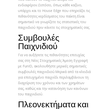
ενδιαφέρον.Ωστόσο, όπως κάθε καζίνο,
υπάρχει και το House Edge που επηρεάζει τις
πιθανότητες κερδίσματος του παίκτη.Είναι
σημαντικό να γνωρίζετε τις στατιστικές του
παιχνιδιού πριν κάνετε τις στοιχηματικές σας.
Συμβουλές
Παιχνιδιού
Για να αυξήσετε τις πιθανότητες επιτυχίας
σας στη Νέες Στοιχηματικές Άμεση Εγγραφή
με FunID, ακολουθήστε μερικές σημαντικές
συμβουλές παιχνιδιού.Μερικά από τα κλειδιά
για επιτυχημένο παιχνίδι περιλαμβάνουν τη
διαχείριση του χρόνου και των χρημάτων
σας, καθώς και την κατανόηση των κανόνων
του παιχνιδιού.
Πλεονεκτήματα και