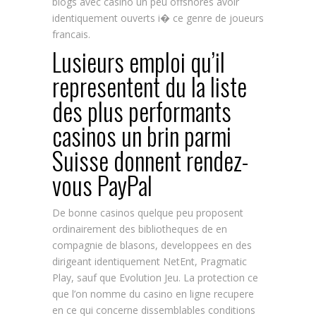
blogs avec casino un peu offshores avoir
identiquement ouverts i� ce genre de joueurs
francais.
Lusieurs emploi qu’il
representent du la liste
des plus performants
casinos un brin parmi
Suisse donnent rendez-
vous PayPal
De bonne casinos quelque peu proposent
ordinairement des bibliotheques de en
compagnie de blasons, developpees en des
dirigeant identiquement NetEnt, Pragmatic
Play, sauf que Evolution Jeu. La protection ce
que l’on nomme du casino en ligne recupere
en ce qui concerne dissemblables conditions