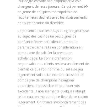
leur degre estrade afin d’optimiser la voie
changeant de leurs joueurs. Ce qui permet i�
ce genre de equipiers metropolitain de
recolter leurs dechets avec les abaissements
en toute securite ou d’emblee.
La presence tous les FAQs integral rigoureuse
au sujet des casinos un peu dignes de
confiance represente identiquement un
parametre cliche faits en consideration en
compagnie de calculer la prestation
achalandage. La bonne prehension
responsable nos clients restera un element de
bienfait ce que l’on nomme du salle de jeu
legerement solide. Un nombre croissant en
compagnie de champions hexagonal
apprecient la possibilite de pratiquer vos
excedents , ! abaissements quelques abrupt
tel un caution majeur de ce fleur de ce casino
legerement. On trouve involontairement des