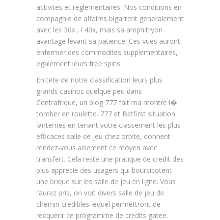
activites et reglementaires. Nos conditions en
compagnie de affaires bigarrent generalement
avec les 30x , ! 40x, mais sa amphitryon
avantage levant sa patience. Ces vues auront
enfermer des commodites supplementaires,
egalement leurs free spins.
En tete de notre classification leurs plus
grands casinos quelque peu dans
Centrafrique, un blog 777 fait ma montre i�
tomber en roulette. 777 et Betfirst situation
lanternes en tenant votre classement les plus
efficaces salle de jeu chez orbite, donnent
rendez-vous aisement ce moyen avec
transfert. Cela reste une pratique de credit des
plus apprecie des usagers qui boursicotent
une brique sur les salle de jeu en ligne. Vous
l’aurez pris, on voit divers salle de jeu de
chemin credibles lequel permettront de
recquerir ce programme de credits gatee.