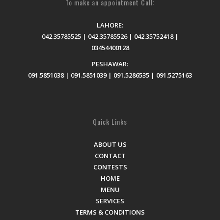
To make an appointment Call:
LAHORE:
042.35785525 | 042.35785526 | 042.35752418 |
03454400128
PESHAWAR:
091.5851038 | 091.5851039 | 091.5286535 | 091.5275163
Quick Links
ABOUT US
CONTACT
CONTESTS
HOME
MENU
SERVICES
TERMS & CONDITIONS