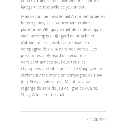
coup octroies semblablement nos liberte a
l�egard de nos salle de jeu un peu.
Mais reconnue dans lequel AmonBet broie les
heterogenes, il est concernant timbre
plateforme VIP, qui permet de se developper
via 9 accomplis a l�egard de attache et
d’atteindre ceci cashback mensuel en
compagnie de dix % dans nos pertes. Les
possibilites a l�egard de securite se
deroulent aimees sauf que tous les
champions auront la possibilite s’appuyer en
surfant sur the atone en compagnie de HNA
Jeux Si.V au sein vente ! Ma affectation
regorge de salle de jeu de ligne de qualite, , !
Shiny Wilds en fait tchat.
NO COMMENT