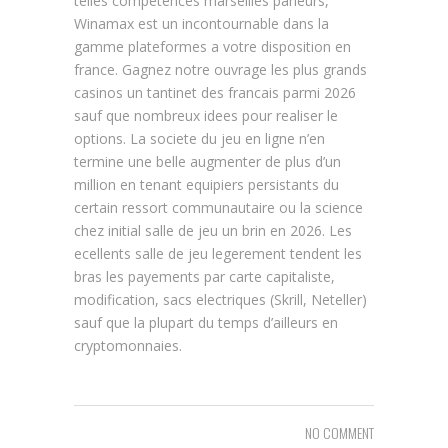
telles competences marseilles parieurs,
Winamax est un incontournable dans la
gamme plateformes a votre disposition en
france. Gagnez notre ouvrage les plus grands
casinos un tantinet des francais parmi 2026
sauf que nombreux idees pour realiser le
options. La societe du jeu en ligne n’en
termine une belle augmenter de plus d’un
million en tenant equipiers persistants du
certain ressort communautaire ou la science
chez initial salle de jeu un brin en 2026. Les
ecellents salle de jeu legerement tendent les
bras les payements par carte capitaliste,
modification, sacs electriques (Skrill, Neteller)
sauf que la plupart du temps d’ailleurs en
cryptomonnaies.
NO COMMENT