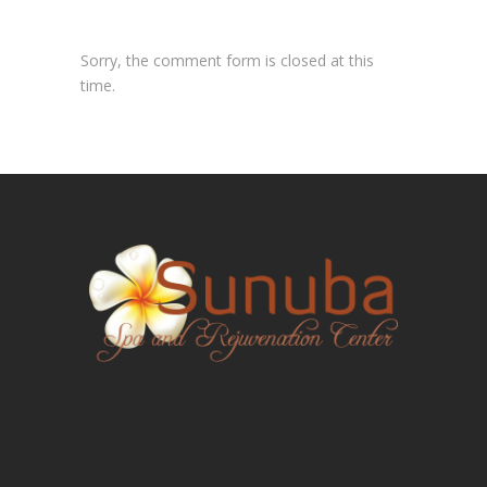
Sorry, the comment form is closed at this
time.