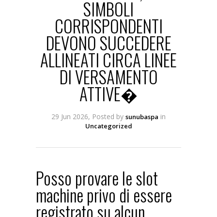
SIMBOLI
CORRISPONDENTI
DEVONO SUCCEDERE
ALLINEATI CIRCA LINEE
DI VERSAMENTO
ATTIVE�
29 Jun 2026, Posted by
in
sunubaspa
Uncategorized
Posso provare le slot
machine privo di essere
registrato su alcun