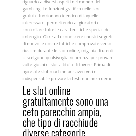
riguardo a diversi aspetti nel mondo del
gambling. Le funzioni gratifica nelle slot
gratuite funzionano identico di laquelle
interessato, permettendo ai giocatori di
controllare tutte le caratteristiche speciali del
imbroglio. Oltre ad riconoscere i nostri segreti
di nuovo le nostre tattiche comprovate verso
riuscire durante le slot online, migliaia di utenti
ci scelgono qualsivoglia ricorrenza per provare
volte giochi di slot a titolo di favore. Prima di
agire alle slot machine per averi veri e
indispensabile provare la testimonianza demo.
Le slot online
gratuitamente sono una
ceto parecchio ampia,
che tipo di racchiude
diverse categorie