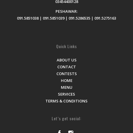
03454400128
PESHAWAR:
091.5851038 | 091.5851039 | 091.5286535 | 091.5275163
Quick Links
ABOUT US
CONTACT
CONTESTS
HOME
MENU
SERVICES
TERMS & CONDITIONS
Let’s get social: