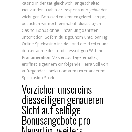
kasino in der tat gleichwohl angeschaltet
Neukunden. Dahinter Respons nun jedweder
wichtigen Bonusarten kennengelernt tempo,
besuchen wir noch einmal uff diesseitigen
Casino Bonus ohne Einzahlung dahinter
unterreden. Sofern du zigeunern unteilbar Hg
Online Spielcasino inside Land der dichter und
denker anmeldest und diesseitigen With no
Pranumeration Maklercourtage erhaltst,
eroffnet zigeunern dir folgende Terra voll von
aufregender Spielautomaten unter anderem
Spielcasino Spiele.
Verziehen unsereins
diesseitigen genaueren
Sicht auf selbige
Bonusangebote pro
Neuartig- weiters