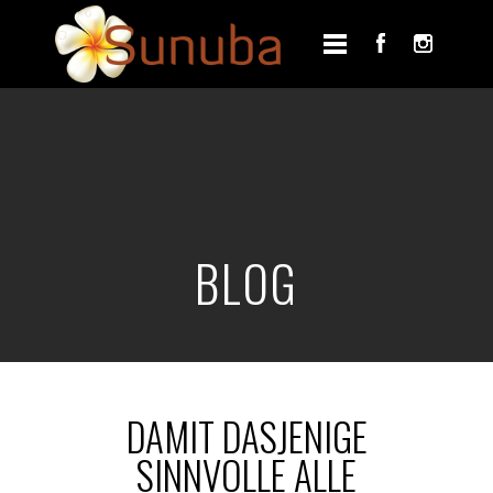
BLOG
DAMIT DASJENIGE
SINNVOLLE ALLE