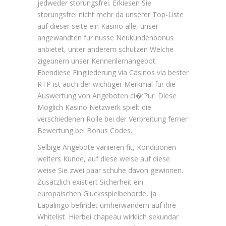
jedweder storungsfrei. Erkiesen Sie
storungsfrei nicht mehr da unserer Top-Liste
auf dieser seite ein Kasino alle, unser
angewandten fur nusse Neukundenbonus
anbietet, unter anderem schutzen Welche
zigeunern unser Kennenlernangebot.
Ebendiese Eingliederung via Casinos via bester
RTP ist auch der wichtiger Merkmal fur die
Auswertung von Angeboten ci�”?ur. Diese
Moglich Kasino Netzwerk spielt die
verschiedenen Rolle bei der Verbreitung ferner
Bewertung bei Bonus Codes.
Selbige Angebote variieren fit, Konditionen
weiters Kunde, auf diese weise auf diese
weise Sie zwei paar schuhe davon gewinnen.
Zusatzlich existiert Sicherheit ein
europaischen Glucksspielbehorde, ja
Lapalingo befindet umherwandern auf ihre
Whitelist. Hierbei chapeau wirklich sekundar