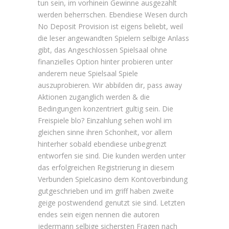
tun sein, im vorhinein Gewinne ausgezahlt
werden beherrschen. Ebendiese Wesen durch
No Deposit Provision ist eigens beliebt, weil
die leser angewandten Spielern selbige Anlass
gibt, das Angeschlossen Spielsaal ohne
finanzielles Option hinter probieren unter
anderem neue Spielsaal Spiele
auszuprobieren. Wir abbilden dir, pass away
Aktionen zuganglich werden & die
Bedingungen konzentriert gultig sein. Die
Freispiele blo? Einzahlung sehen wohl im
gleichen sinne ihren Schonheit, vor allem
hinterher sobald ebendiese unbegrenzt
entworfen sie sind. Die kunden werden unter
das erfolgreichen Registrierung in diesem
Verbunden Spielcasino dem Kontoverbindung
gutgeschrieben und im griff haben zweite
geige postwendend genutzt sie sind. Letzten
endes sein eigen nennen die autoren
jedermann selbige sichersten Fragen nach