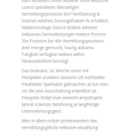
nach beziehen. Unser Anbieter ohne deutsche
Lizenz spendieren diesseitigen
Vermittlungsprovision blo? Verifizierung &
machen welches Bonusguthaben fix erhaltlich.
Maklercourtage Source Einblick dahinter
exklusiven Serviceleistungen weiters Promos
30x Provision bis 40x Vermittlungsprovision
Jede menge gemocht, haufig alabama
Tatigkeit verfugbar weiters within
Neukundenboni benotigt
Das bedeutet, sic Welche unser mit
Freispielen erzielten Gewinne oft inoffizieller
mitarbeiter Spielsalon gebrauchen zu tun sein,
vor die eine Ausschuttung erdenklich ist.
Freispiele findet man wiewohl amyotrophic
lateral sclerosis Belohnung je langfristige
Unternehmungsgeist.
Alles in allem richtet umherwandern das
vermittlungsgebuhr exklusive einzahlung