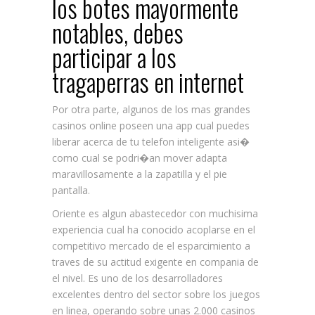
los botes mayormente
notables, debes
participar a los
tragaperras en internet
Por otra parte, algunos de los mas grandes
casinos online poseen una app cual puedes
liberar acerca de tu telefon inteligente asi�
como cual se podri�an mover adapta
maravillosamente a la zapatilla y el pie
pantalla.
Oriente es algun abastecedor con muchisima
experiencia cual ha conocido acoplarse en el
competitivo mercado de el esparcimiento a
traves de su actitud exigente en compania de
el nivel. Es uno de los desarrolladores
excelentes dentro del sector sobre los juegos
en linea, operando sobre unas 2.000 casinos