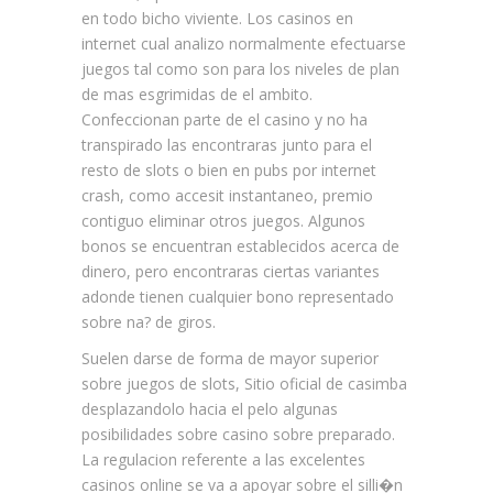
en todo bicho viviente. Los casinos en
internet cual analizo normalmente efectuarse
juegos tal como son para los niveles de plan
de mas esgrimidas de el ambito.
Confeccionan parte de el casino y no ha
transpirado las encontraras junto para el
resto de slots o bien en pubs por internet
crash, como accesit instantaneo, premio
contiguo eliminar otros juegos. Algunos
bonos se encuentran establecidos acerca de
dinero, pero encontraras ciertas variantes
adonde tienen cualquier bono representado
sobre na? de giros.
Suelen darse de forma de mayor superior
sobre juegos de slots,
Sitio oficial de casimba
desplazandolo hacia el pelo algunas
posibilidades sobre casino sobre preparado.
La regulacion referente a las excelentes
casinos online se va a apoyar sobre el silli�n