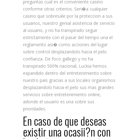
preguntas cual es el conveniente casino
conforme otras criterios. Seri�a cualquier
casino que sobresale por la proteccion a sus
usuarios, nuestro genial asistencia de servicio
al usuario, y no ha transpirado seguir
estrictamente con el pasar del tiempo una el
reglamento asi� como acciones del lugar
sobre control desplazandolo hacia el pelo
confianza. De foco gallego y no ha
transpirado 500% nacional, Luckia hemos
expandido dentro del entretenimiento sobre
nuestro pais gracias a sus locales organismos
desplazandolo hacia el pelo sus mas grandes
servicios sobre entretenimiento online,
adonde el usuario es una sobre sus
prioridades.
En caso de que deseas
existir una ocasii?n con