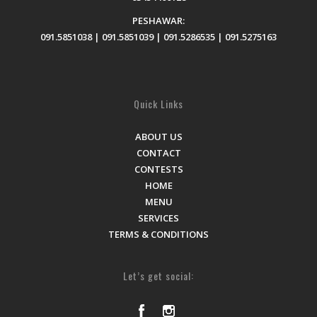
PESHAWAR:
091.5851038 | 091.5851039 | 091.5286535 | 091.5275163
Quick Links
ABOUT US
CONTACT
CONTESTS
HOME
MENU
SERVICES
TERMS & CONDITIONS
Let’s get social: