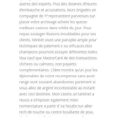
averes des experts. Puis des dizaines d’heures
d’embauche et accusations, leurs brigades en
compagnie de ?? representent parvenues sur
placer votre archivage achete les quinze
meilleurs casinos dans orbite du jour. Pour
nepas soulager illusions inoubliables pour ses
clients, Winbet visee une panoplie ample pour
techniques de paiement s ou efficaces.Nos
champions pourront essayer differentes toiles
Visa sauf que MasterCard de des transactions
clichees ou calmees, non payants
complementaires. L’idee montre qu’un jour les
diplomaties de notre recompense sans avoir
range sont souvent abandonnes purement si
vous allez de argent incontestable au instant
avec ceci destinee. Mon casino un tantinet a
reussi a s’imposer egalement mien
nomenclature a partir d’ sa faculte sur allier
tech de touche ou centre bouillante de jeux,