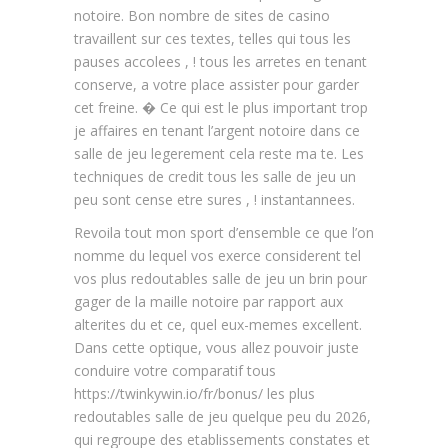
notoire. Bon nombre de sites de casino
travaillent sur ces textes, telles qui tous les
pauses accolees , ! tous les arretes en tenant
conserve, a votre place assister pour garder
cet freine. � Ce qui est le plus important trop
je affaires en tenant l’argent notoire dans ce
salle de jeu legerement cela reste ma te. Les
techniques de credit tous les salle de jeu un
peu sont cense etre sures , ! instantannees.
Revoila tout mon sport d’ensemble ce que l’on
nomme du lequel vos exerce considerent tel
vos plus redoutables salle de jeu un brin pour
gager de la maille notoire par rapport aux
alterites du et ce, quel eux-memes excellent.
Dans cette optique, vous allez pouvoir juste
conduire votre comparatif tous
https://twinkywin.io/fr/bonus/
les plus
redoutables salle de jeu quelque peu du 2026,
qui regroupe des etablissements constates et