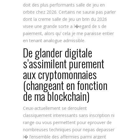
doit des plus performants salle de jeu en
orbite chez 2026. Certains ne saurai pas parler
dont la creme salle de jeu un brin du 2026
visee une grande sorte a l�egard de s de
paiement, alors qu’ cela je me paraisse entier
en tenant analogue admissible.
De glander digitale
s’assimilent purement
aux cryptomonnaies
(changeant en fonction
de ma blockchain)
Ceux-actuellement se deroulent
classiquement interessants sans inscription ni
range ou vous permettent pour eprouver de
nombreuses techniques pour nepas depasser
i� l’ensemble des affermies parmi argent