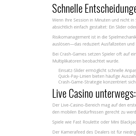
Schnelle Entscheidung
Wenn Ihre Session in Minuten und nicht in
absichtlich einfach gestaltet: Ein Slider o
Risikomanagement ist in die Spielmechanik s
auslösen—das reduziert Ausfallzeiten und h
Bei Crash-Games setzen Spieler oft auf ein
Multiplikatoren beobachtet wurde.
Einsatz-Slider ermöglicht schnelle Anp
Quick‑Pay‑Linien bieten häufige Ausza
Crash-Game-Strategie konzentriert sich
Live Casino unterwegs:
Der Live‑Casino‑Bereich mag auf den erst
den mobilen Bedürfnissen gerecht zu werd
Spiele wie Fast Roulette oder Mini Blackj
Der Kamerafeed des Dealers ist für niedri