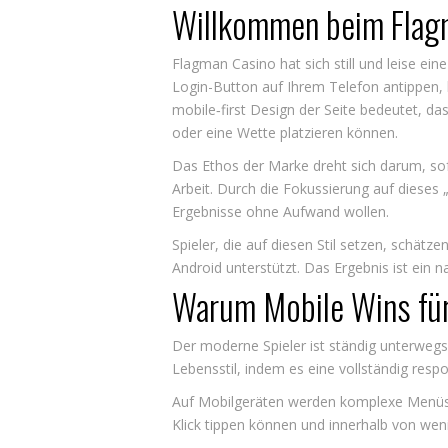
Willkommen beim Flagm
Flagman Casino hat sich still und leise e
Login-Button auf Ihrem Telefon antippen, b
mobile‑first Design der Seite bedeutet, da
oder eine Wette platzieren können.
Das Ethos der Marke dreht sich darum, sof
Arbeit. Durch die Fokussierung auf dieses „
Ergebnisse ohne Aufwand wollen.
Spieler, die auf diesen Stil setzen, schätz
Android unterstützt. Das Ergebnis ist ein 
Warum Mobile Wins für 
Der moderne Spieler ist ständig unterweg
Lebensstil, indem es eine vollständig resp
Auf Mobilgeräten werden komplexe Menüs i
Klick tippen können und innerhalb von we