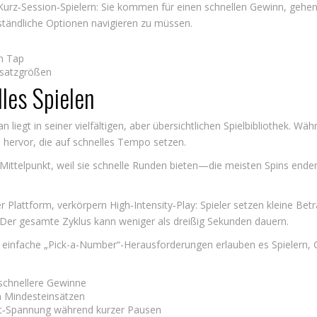
 Kurz‑Session‑Spielern: Sie kommen für einen schnellen Gewinn, ge
tändliche Optionen navigieren zu müssen.
em Tap
nsatzgrößen
lles Spielen
 liegt in seiner vielfältigen, aber übersichtlichen Spielbibliothek. 
le hervor, die auf schnelles Tempo setzen.
Mittelpunkt, weil sie schnelle Runden bieten—die meisten Spins ende
r Plattform, verkörpern High‑Intensity‑Play: Spieler setzen kleine Be
. Der gesamte Zyklus kann weniger als dreißig Sekunden dauern.
er einfache „Pick-a-Number“-Herausforderungen erlauben es Spielern, 
 schnellere Gewinne
en Mindesteinsätzen
et‑Spannung während kurzer Pausen