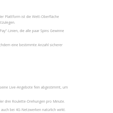
er Plattform ist die Wett‑Oberfläche
stzulegen.
Pay“-Linien, die alle paar Spins Gewinne
 nachdem eine bestimmte Anzahl sicherer
 seine Live-Angebote fein abgestimmt, um
der drei Roulette‑Drehungen pro Minute.
 auch bei 4G-Netzwerken natürlich wirkt.