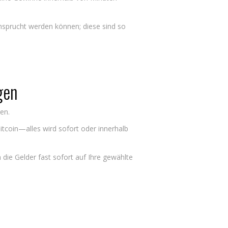
nsprucht werden können; diese sind so
gen
en.
itcoin—alles wird sofort oder innerhalb
die Gelder fast sofort auf Ihre gewählte