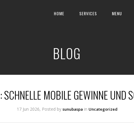
HOME
SERVICES
MENU
BLOG
: SCHNELLE MOBILE GEWINNE UND S
17 Jun 2026, Posted by
in
sunubaspa
Uncategorized