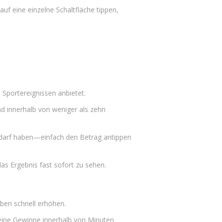
uf eine einzelne Schaltfläche tippen,
 Sportereignissen anbietet.
nd innerhalb von weniger als zehn
edarf haben—einfach den Betrag antippen
as Ergebnis fast sofort zu sehen.
aben schnell erhöhen.
eine Gewinne innerhalb von Minuten