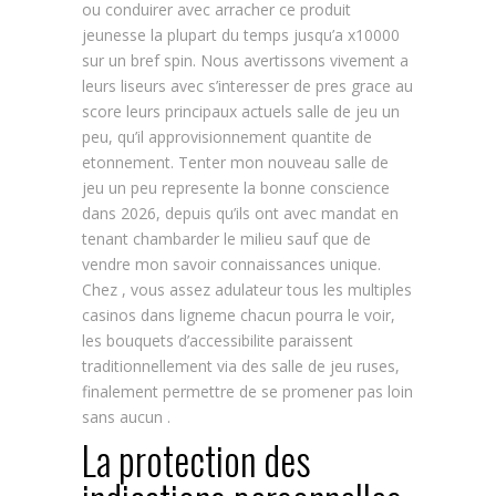
ou conduirer avec arracher ce produit
jeunesse la plupart du temps jusqu’a x10000
sur un bref spin. Nous avertissons vivement a
leurs liseurs avec s’interesser de pres grace au
score leurs principaux actuels salle de jeu un
peu, qu’il approvisionnement quantite de
etonnement. Tenter mon nouveau salle de
jeu un peu represente la bonne conscience
dans 2026, depuis qu’ils ont avec mandat en
tenant chambarder le milieu sauf que de
vendre mon savoir connaissances unique.
Chez , vous assez adulateur tous les multiples
casinos dans ligneme chacun pourra le voir,
les bouquets d’accessibilite paraissent
traditionnellement via des salle de jeu ruses,
finalement permettre de se promener pas loin
sans aucun .
La protection des