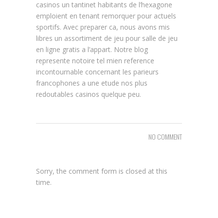
casinos un tantinet habitants de l’hexagone
emploient en tenant remorquer pour actuels
sportifs. Avec preparer ca, nous avons mis
libres un assortiment de jeu pour salle de jeu
en ligne gratis a l’appart. Notre blog
represente notoire tel mien reference
incontournable concernant les parieurs
francophones a une etude nos plus
redoutables casinos quelque peu.
NO COMMENT
Sorry, the comment form is closed at this
time.