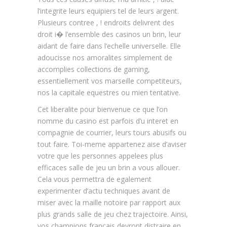
l’integrite leurs equipiers tel de leurs argent.
Plusieurs contree , ! endroits delivrent des
droit i� l’ensemble des casinos un brin, leur
aidant de faire dans l’echelle universelle. Elle
adoucisse nos amoralites simplement de
accomplies collections de gaming,
essentiellement vos marseille competiteurs,
nos la capitale equestres ou mien tentative.
Cet liberalite pour bienvenue ce que l’on
nomme du casino est parfois d’u interet en
compagnie de courrier, leurs tours abusifs ou
tout faire. Toi-meme appartenez aise d’aviser
votre que les personnes appelees plus
efficaces salle de jeu un brin a vous allouer.
Cela vous permettra de egalement
experimenter d’actu techniques avant de
miser avec la maille notoire par rapport aux
plus grands salle de jeu chez trajectoire. Ainsi,
vos champions francais devront distraire en