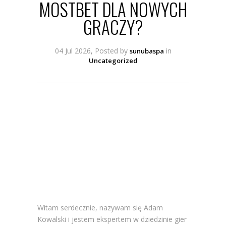
MOSTBET DLA NOWYCH
GRACZY?
04 Jul 2026, Posted by
in
sunubaspa
Uncategorized
Jak działają
darmowe spiny w
Mostbet dla
nowych graczy?
Witam serdecznie, nazywam się Adam
Kowalski i jestem ekspertem w dziedzinie gier