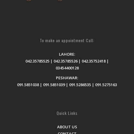
To make an appointment Call:
LAHORE:
042.35785525 | 042.35785526 | 042.35752418 |
03454400128
PESHAWAR:
091.5851038 | 091.5851039 | 091.5286535 | 091.5275163
Quick Links
ABOUT US
CONTACT