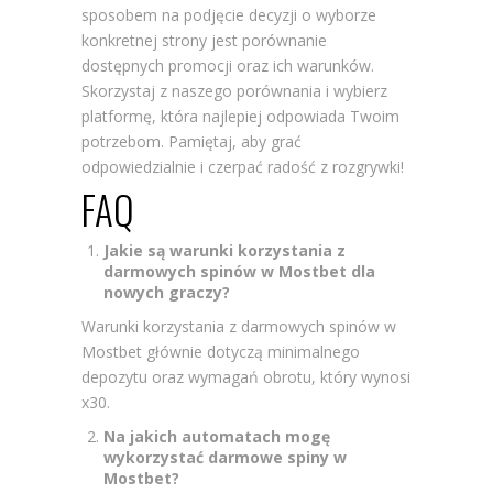
sposobem na podjęcie decyzji o wyborze
konkretnej strony jest porównanie
dostępnych promocji oraz ich warunków.
Skorzystaj z naszego porównania i wybierz
platformę, która najlepiej odpowiada Twoim
potrzebom. Pamiętaj, aby grać
odpowiedzialnie i czerpać radość z rozgrywki!
FAQ
Jakie są warunki korzystania z
darmowych spinów w Mostbet dla
nowych graczy?
Warunki korzystania z darmowych spinów w
Mostbet głównie dotyczą minimalnego
depozytu oraz wymagań obrotu, który wynosi
x30.
Na jakich automatach mogę
wykorzystać darmowe spiny w
Mostbet?