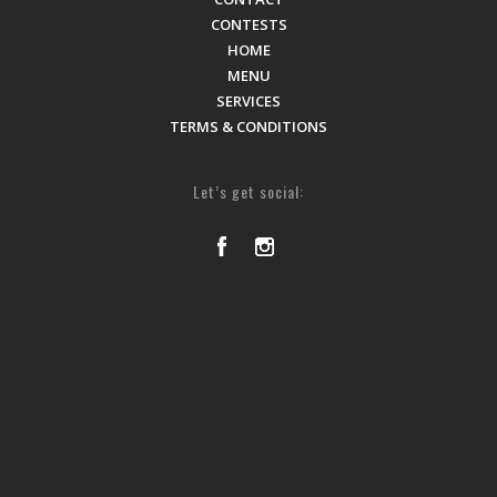
CONTESTS
HOME
MENU
SERVICES
TERMS & CONDITIONS
Let’s get social: