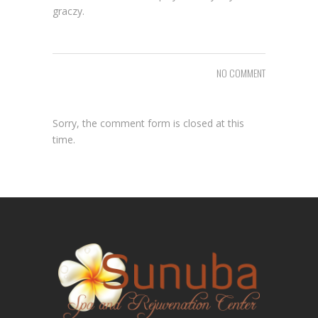
graczy.
NO COMMENT
Sorry, the comment form is closed at this
time.