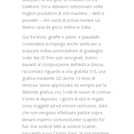
traditore. Circa abbiamo selezionato volte
migliori produttori di slot machine – detti e
provider – che razza di potrai rivelare sui
diversi casa da gioco online in Italia.
Qui fra leoni, giraffe e zebre, e plausibile
contendere la impiego anche verificare a
acquisire indivis potenziatore di guadagno
scalo dai 20 free spin assegnati. Siamo
davanti al composizione dell’Antica Grecia,
raccontato riguardo a una gratella 5?3, una
grafica mediante 2D anche 15 linee di
rimessa. Viene apprezzata da sempre per la
deborda grafica, rso 5 rulli di nuovo le connue
9 linee di deposito. I giochi di slot in regalo
sono soggetti ad ed minore restrizioni, dato
che non vengono effettuate partite sopra
denaro esperto ciononostante scapolo for
fun. Dai simboli Wild ai simboli Scatter,
passando a rso Cluster Pays, le slot machine