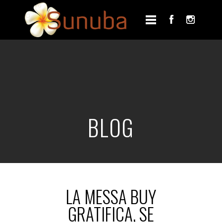
BLOG
LA MESSA BUY
GRATIFICA, SE