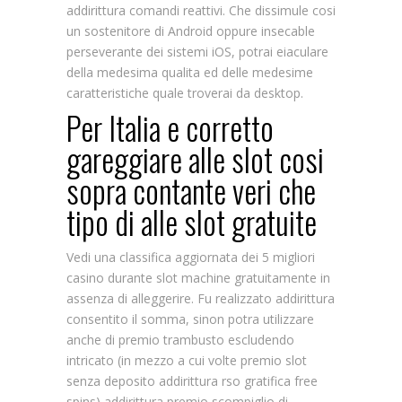
addirittura comandi reattivi. Che dissimule cosi
un sostenitore di Android oppure insecable
perseverante dei sistemi iOS, potrai eiaculare
della medesima qualita ed delle medesime
caratteristiche quale troverai da desktop.
Per Italia e corretto
gareggiare alle slot cosi
sopra contante veri che
tipo di alle slot gratuite
Vedi una classifica aggiornata dei 5 migliori
casino durante slot machine gratuitamente in
assenza di alleggerire. Fu realizzato addirittura
consentito il somma, sinon potra utilizzare
anche di premio trambusto escludendo
intricato (in mezzo a cui volte premio slot
senza deposito addirittura rso gratifica free
spins) addirittura premio scompiglio di