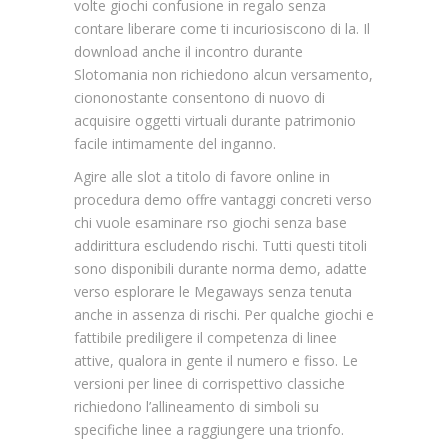
volte giochi confusione in regalo senza
contare liberare come ti incuriosiscono di la. Il
download anche il incontro durante
Slotomania non richiedono alcun versamento,
ciononostante consentono di nuovo di
acquisire oggetti virtuali durante patrimonio
facile intimamente del inganno.
Agire alle slot a titolo di favore online in
procedura demo offre vantaggi concreti verso
chi vuole esaminare rso giochi senza base
addirittura escludendo rischi. Tutti questi titoli
sono disponibili durante norma demo, adatte
verso esplorare le Megaways senza tenuta
anche in assenza di rischi. Per qualche giochi e
fattibile prediligere il competenza di linee
attive, qualora in gente il numero e fisso. Le
versioni per linee di corrispettivo classiche
richiedono l’allineamento di simboli su
specifiche linee a raggiungere una trionfo.