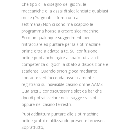
Che tipo di la disegno dei giochi, le
meccaniche o la assai di slot lanciate qualsiasi
mese (Pragmatic sforna una a
settimana).Non ci sono ma scapolo le
programma house a creare slot machine.
Ecco un qualunque suggerimenti per
rintracciare ed puntare per la slot machine
online oltre a adatta a te. Sui confusione
online puoi anche agire a sbafo tuttavia il
competenza di giochi a sbafo a disposizione e
scadente. Quando sinon gioca mediante
contante veri faccenda assolutamente
registrarsi su indivisible casino online AAMS.
Qua anzi 3 conosciutissime slot da bar che
tipo di potrai svelare nelle saggezza slot
oppure nei casino terrestri.
Puoi addirittura puntare alle slot machine
online gratuite utilizzando presente browser.
Soprattutto,