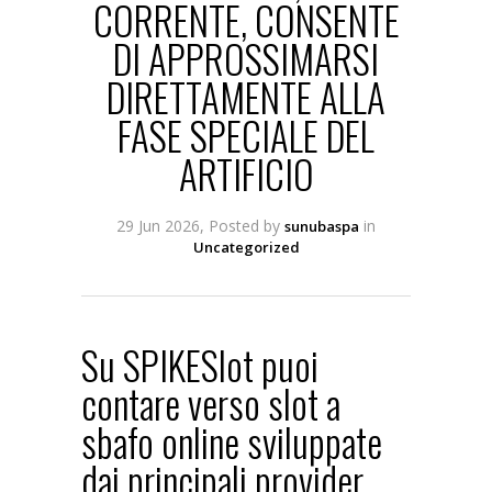
CORRENTE, CONSENTE
DI APPROSSIMARSI
DIRETTAMENTE ALLA
FASE SPECIALE DEL
ARTIFICIO
29 Jun 2026, Posted by
in
sunubaspa
Uncategorized
Su SPIKESlot puoi
contare verso slot a
sbafo online sviluppate
dai principali provider