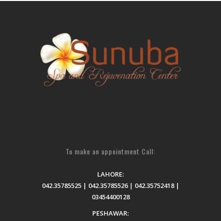
To make an appointment Call:
LAHORE:
042.35785525 | 042.35785526 | 042.35752418 |
03454400128
PESHAWAR: