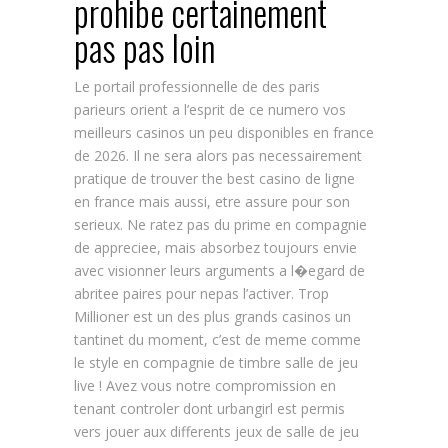
prohibe certainement
pas pas loin
Le portail professionnelle de des paris
parieurs orient a l’esprit de ce numero vos
meilleurs casinos un peu disponibles en france
de 2026. Il ne sera alors pas necessairement
pratique de trouver the best casino de ligne
en france mais aussi, etre assure pour son
serieux. Ne ratez pas du prime en compagnie
de appreciee, mais absorbez toujours envie
avec visionner leurs arguments a l�egard de
abritee paires pour nepas l’activer. Trop
Millioner est un des plus grands casinos un
tantinet du moment, c’est de meme comme
le style en compagnie de timbre salle de jeu
live ! Avez vous notre compromission en
tenant controler dont urbangirl est permis
vers jouer aux differents jeux de salle de jeu