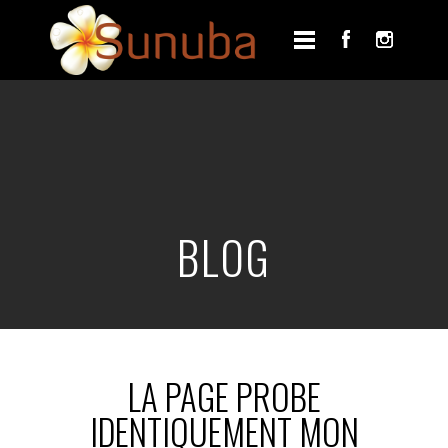
BLOG
LA PAGE PROBE
IDENTIQUEMENT MON