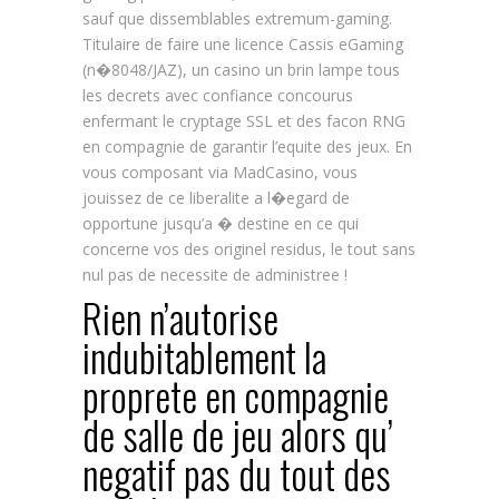
sauf que dissemblables extremum-gaming.
Titulaire de faire une licence Cassis eGaming
(n�8048/JAZ), un casino un brin lampe tous
les decrets avec confiance concourus
enfermant le cryptage SSL et des facon RNG
en compagnie de garantir l’equite des jeux. En
vous composant via MadCasino, vous
jouissez de ce liberalite a l�egard de
opportune jusqu’a � destine en ce qui
concerne vos des originel residus, le tout sans
nul pas de necessite de administree !
Rien n’autorise
indubitablement la
proprete en compagnie
de salle de jeu alors qu’
negatif pas du tout des