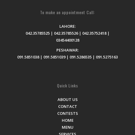
To make an appointment Call:
LAHORE:
042.35785525 | 042.35785526 | 042.35752418 |
03454400128
PESHAWAR:
091.5851038 | 091.5851039 | 091.5286535 | 091.5275163
Quick Links
ABOUT US
CONTACT
CONTESTS
HOME
MENU
SERVICES