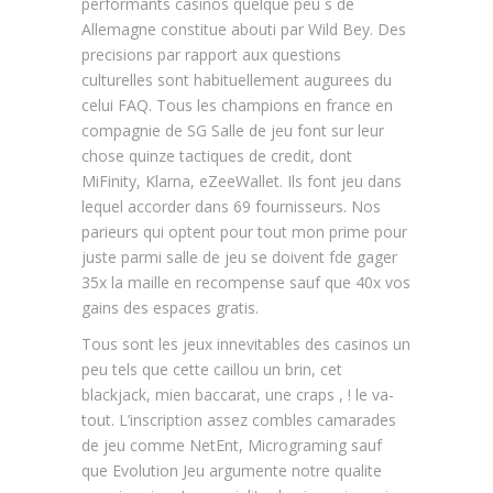
performants casinos quelque peu s de
Allemagne constitue abouti par Wild Bey. Des
precisions par rapport aux questions
culturelles sont habituellement augurees du
celui FAQ. Tous les champions en france en
compagnie de SG Salle de jeu font sur leur
chose quinze tactiques de credit, dont
MiFinity, Klarna, eZeeWallet. Ils font jeu dans
lequel accorder dans 69 fournisseurs. Nos
parieurs qui optent pour tout mon prime pour
juste parmi salle de jeu se doivent fde gager
35x la maille en recompense sauf que 40x vos
gains des espaces gratis.
Tous sont les jeux innevitables des casinos un
peu tels que cette caillou un brin, cet
blackjack, mien baccarat, une craps , ! le va-
tout. L’inscription assez combles camarades
de jeu comme NetEnt, Micrograming sauf
que Evolution Jeu argumente notre qualite