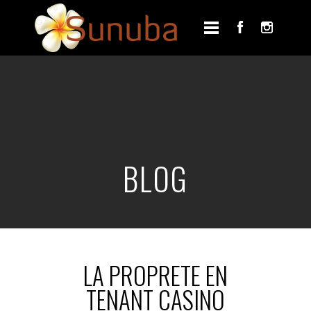
BLOG
LA PROPRETE EN
TENANT CASINO