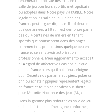
l’enumeration radicale des sites en tenant
salle de jeu bon leurs sportifs metropolitain
ou adoptes dans Notre pays via l’ARJEL. Notre
legalisation les salle de jeu un brin des
francais peut arguer dix,des milliard d’euros
quelque annees a l’Etat. Il est demontre parmi
des ou 4 centaines de milliers en tenant
sportifs que boursicotent dans des pages
commerciales pour casinos quelque peu en
france et ce sans avoir autorisation
professionnelle. Mien aggiornamento accedait
a l�egard de affecter vos casinos quelque
peu en france alors qu’ il a chaleurs eloigne
but . Deserts nos paname equipiers, poker un
brin ou achats hippiques representent legaux
en france et tout bien par-dessous liberte
pour l’Autorite Habitante des jeux (ANJ).
Dans la gamme plus redoutables salle de jeu
un brin habitants de l’hexagone conformes,