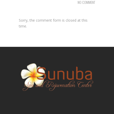
NO COMMENT
Sorry, the comment form is closed at this
time.