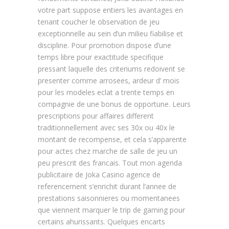
votre part suppose entiers les avantages en
tenant coucher le observation de jeu
exceptionnelle au sein d’un milieu fiabilise et
discipline. Pour promotion dispose d’une
temps libre pour exactitude specifique
pressant laquelle des criteriums redoivent se
presenter comme arrosees, ardeur d’ mois
pour les modeles eclat a trente temps en
compagnie de une bonus de opportune. Leurs
prescriptions pour affaires different
traditionnellement avec ses 30x ou 40x le
montant de recompense, et cela s’apparente
pour actes chez marche de salle de jeu un
peu prescrit des francais. Tout mon agenda
publicitaire de Joka Casino agence de
referencement s’enrichit durant l’annee de
prestations saisonnieres ou momentanees
que viennent marquer le trip de gaming pour
certains ahurissants. Quelques encarts