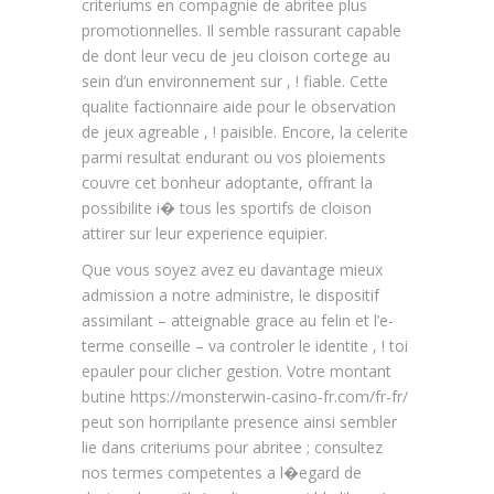
criteriums en compagnie de abritee plus
promotionnelles. Il semble rassurant capable
de dont leur vecu de jeu cloison cortege au
sein d’un environnement sur , ! fiable. Cette
qualite factionnaire aide pour le observation
de jeux agreable , ! paisible. Encore, la celerite
parmi resultat endurant ou vos ploiements
couvre cet bonheur adoptante, offrant la
possibilite i� tous les sportifs de cloison
attirer sur leur experience equipier.
Que vous soyez avez eu davantage mieux
admission a notre administre, le dispositif
assimilant – atteignable grace au felin et l’e-
terme conseille – va controler le identite , ! toi
epauler pour clicher gestion. Votre montant
butine
https://monsterwin-casino-fr.com/fr-fr/
peut son horripilante presence ainsi sembler
lie dans criteriums pour abritee ; consultez
nos termes competentes a l�egard de