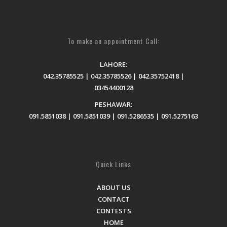
To make an appointment Call:
LAHORE:
042.35785525 | 042.35785526 | 042.35752418 |
03454400128
PESHAWAR:
091.5851038 | 091.5851039 | 091.5286535 | 091.5275163
Quick Links
ABOUT US
CONTACT
CONTESTS
HOME