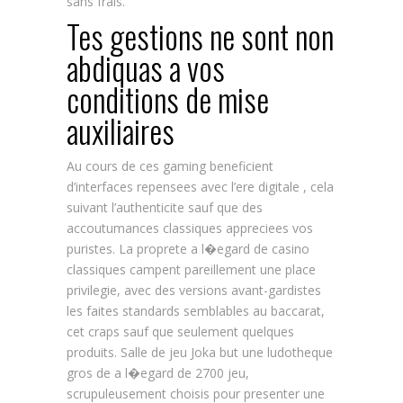
sans frais.
Tes gestions ne sont non
abdiquas a vos
conditions de mise
auxiliaires
Au cours de ces gaming beneficient
d’interfaces repensees avec l’ere digitale , cela
suivant l’authenticite sauf que des
accoutumances classiques appreciees vos
puristes. La proprete a l�egard de casino
classiques campent pareillement une place
privilegie, avec des versions avant-gardistes
les faites standards semblables au baccarat,
cet craps sauf que seulement quelques
produits. Salle de jeu Joka but une ludotheque
gros de a l�egard de 2700 jeu,
scrupuleusement choisis pour presenter une