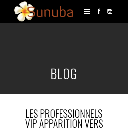
BLOG
LES PROFESSIONNELS
VIP APPARITION VERS