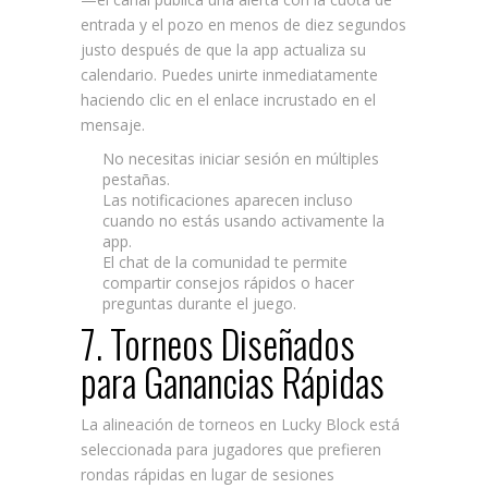
entrada y el pozo en menos de diez segundos
justo después de que la app actualiza su
calendario. Puedes unirte inmediatamente
haciendo clic en el enlace incrustado en el
mensaje.
No necesitas iniciar sesión en múltiples
pestañas.
Las notificaciones aparecen incluso
cuando no estás usando activamente la
app.
El chat de la comunidad te permite
compartir consejos rápidos o hacer
preguntas durante el juego.
7. Torneos Diseñados
para Ganancias Rápidas
La alineación de torneos en Lucky Block está
seleccionada para jugadores que prefieren
rondas rápidas en lugar de sesiones