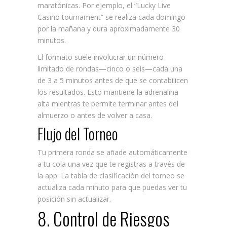
maratónicas. Por ejemplo, el “Lucky Live
Casino tournament” se realiza cada domingo
por la mañana y dura aproximadamente 30
minutos.
El formato suele involucrar un número
limitado de rondas—cinco o seis—cada una
de 3 a 5 minutos antes de que se contabilicen
los resultados. Esto mantiene la adrenalina
alta mientras te permite terminar antes del
almuerzo o antes de volver a casa.
Flujo del Torneo
Tu primera ronda se añade automáticamente
a tu cola una vez que te registras a través de
la app. La tabla de clasificación del torneo se
actualiza cada minuto para que puedas ver tu
posición sin actualizar.
8. Control de Riesgos