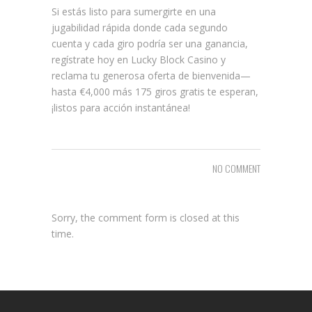
Si estás listo para sumergirte en una
jugabilidad rápida donde cada segundo
cuenta y cada giro podría ser una ganancia,
regístrate hoy en
Lucky Block Casino
y
reclama tu generosa oferta de bienvenida—
hasta €4,000 más 175 giros gratis te esperan,
¡listos para acción instantánea!
NO COMMENT
Sorry, the comment form is closed at this
time.