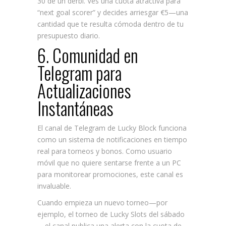
30 de un derbi. Ves una cuota atractiva para
“next goal scorer” y decides arriesgar €5—una
cantidad que te resulta cómoda dentro de tu
presupuesto diario.
6. Comunidad en
Telegram para
Actualizaciones
Instantáneas
El canal de Telegram de Lucky Block funciona
como un sistema de notificaciones en tiempo
real para torneos y bonos. Como usuario
móvil que no quiere sentarse frente a un PC
para monitorear promociones, este canal es
invaluable.
Cuando empieza un nuevo torneo—por
ejemplo, el torneo de Lucky Slots del sábado
—el canal publica una alerta con la cuota de