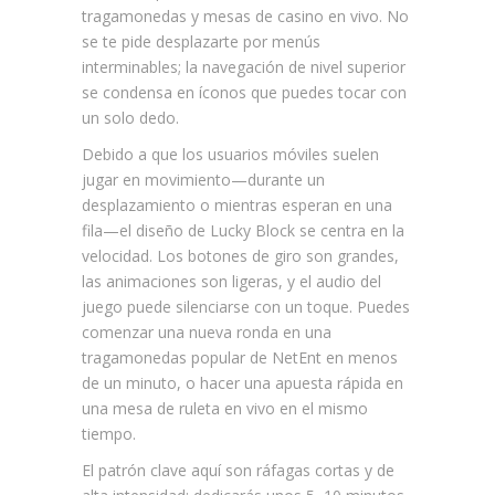
tragamonedas y mesas de casino en vivo. No
se te pide desplazarte por menús
interminables; la navegación de nivel superior
se condensa en íconos que puedes tocar con
un solo dedo.
Debido a que los usuarios móviles suelen
jugar en movimiento—durante un
desplazamiento o mientras esperan en una
fila—el diseño de Lucky Block se centra en la
velocidad. Los botones de giro son grandes,
las animaciones son ligeras, y el audio del
juego puede silenciarse con un toque. Puedes
comenzar una nueva ronda en una
tragamonedas popular de NetEnt en menos
de un minuto, o hacer una apuesta rápida en
una mesa de ruleta en vivo en el mismo
tiempo.
El patrón clave aquí son ráfagas cortas y de