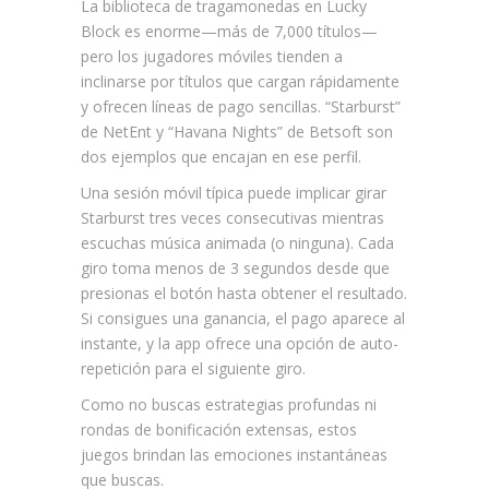
La biblioteca de tragamonedas en Lucky
Block es enorme—más de 7,000 títulos—
pero los jugadores móviles tienden a
inclinarse por títulos que cargan rápidamente
y ofrecen líneas de pago sencillas. “Starburst”
de NetEnt y “Havana Nights” de Betsoft son
dos ejemplos que encajan en ese perfil.
Una sesión móvil típica puede implicar girar
Starburst tres veces consecutivas mientras
escuchas música animada (o ninguna). Cada
giro toma menos de 3 segundos desde que
presionas el botón hasta obtener el resultado.
Si consigues una ganancia, el pago aparece al
instante, y la app ofrece una opción de auto-
repetición para el siguiente giro.
Como no buscas estrategias profundas ni
rondas de bonificación extensas, estos
juegos brindan las emociones instantáneas
que buscas.