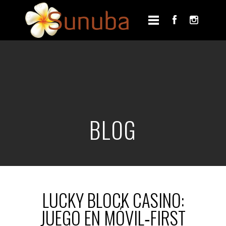
BLOG
LUCKY BLOCK CASINO:
JUEGO EN MÓVIL‑FIRST