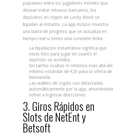
populares entre los jugadores móviles que
desean evitar retrasos bancarios, los
depósitos en crypto de Lucky Block se
liquidan al instante. La app incluso muestra
una barra de progreso que se actualiza en
tiempo real si tienes una conexión lenta.
La liquidación instantánea significa que
estás listo para jugar en cuanto el
depósito se acredita.
Sin tarifas ocultas ni mínimos más allá del
mínimo estándar de €20 para la oferta de
bienvenida.
Las wallets de crypto son detectadas
automáticamente por la app, ahorrándote
volver a ingresar direcciones.
3. Giros Rápidos en
Slots de NetEnt y
Betsoft