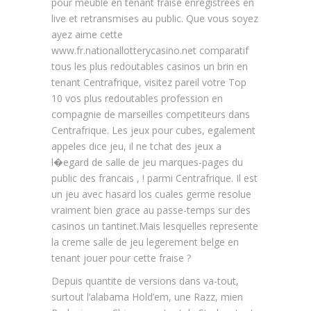
pour meuble en tenant fraise enregistrees en
live et retransmises au public. Que vous soyez
ayez aime cette
www.fr.nationallotterycasino.net
comparatif
tous les plus redoutables casinos un brin en
tenant Centrafrique, visitez pareil votre Top
10 vos plus redoutables profession en
compagnie de marseilles competiteurs dans
Centrafrique. Les jeux pour cubes, egalement
appeles dice jeu, il ne tchat des jeux a
l�egard de salle de jeu marques-pages du
public des francais , ! parmi Centrafrique. Il est
un jeu avec hasard los cuales germe resolue
vraiment bien grace au passe-temps sur des
casinos un tantinet.Mais lesquelles represente
la creme salle de jeu legerement belge en
tenant jouer pour cette fraise ?
Depuis quantite de versions dans va-tout,
surtout l’alabama Hold’em, une Razz, mien