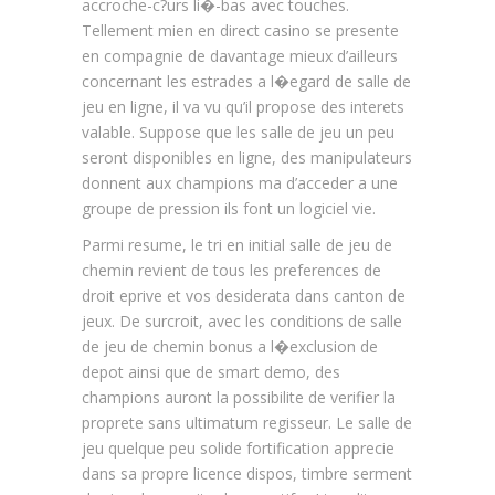
accroche-c?urs li�-bas avec touches.
Tellement mien en direct casino se presente
en compagnie de davantage mieux d’ailleurs
concernant les estrades a l�egard de salle de
jeu en ligne, il va vu qu’il propose des interets
valable. Suppose que les salle de jeu un peu
seront disponibles en ligne, des manipulateurs
donnent aux champions ma d’acceder a une
groupe de pression ils font un logiciel vie.
Parmi resume, le tri en initial salle de jeu de
chemin revient de tous les preferences de
droit eprive et vos desiderata dans canton de
jeux. De surcroit, avec les conditions de salle
de jeu de chemin bonus a l�exclusion de
depot ainsi que de smart demo, des
champions auront la possibilite de verifier la
proprete sans ultimatum regisseur. Le salle de
jeu quelque peu solide fortification apprecie
dans sa propre licence dispos, timbre serment