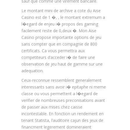
sauf que comme une virement bancaire.
Le montant mini de archive a cote du Aise
Casino est de 1 �, , le montant extremum a
l�egard de enjeu i� propos des gaming
facilement reste de 0,deux �. Mon Aise
Casino propose importante options de jeu
sans compter que en compagnie de 800
certificats. Ca vous permettra aux
competiteurs d’acceder i� de faire une
observation de jeu haut de gamme sur une
adequation.
Ceux-reconnue ressemblent generalement
interessants sans avoir i� epitaphe ni meme
classe ou vous permettent a l�egard de
verifier de nombreuses preconisations avant
de passer aux mises chez caisse
incontestable. En fonction un rendement en
tenant Statista, l’auditoire cajun des jeux de
financment legerement domineraient