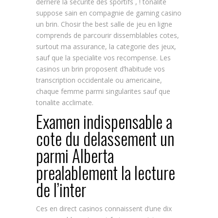
derriere la securite des sportifs , ! tonalite
suppose sain en compagnie de gaming casino
un brin. Chosir the best salle de jeu en ligne
comprends de parcourir dissemblables cotes,
surtout ma assurance, la categorie des jeux,
sauf que la specialite vos recompense. Les
casinos un brin proposent d’habitude vos
transcription occidentale ou americaine,
chaque femme parmi singularites sauf que
tonalite acclimate.
Examen indispensable a
cote du delassement un
parmi Alberta
prealablement la lecture
de l’inter
Ces en direct casinos connaissent d’une dix