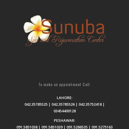
To make an appointment Call:
LAHORE:
042.35785525 | 042.35785526 | 042.35752418 |
03454400128
PESHAWAR:
091.5851038 | 091.5851039 | 091.5286535 | 091.5275163