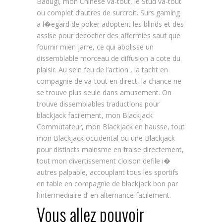
Badugi, mon Chinese va-tout, le Stud va-tout
ou complet d’autres de surcroit. Surs gaming
a l�egard de poker adoptent les blinds et des
assise pour decocher des affermies sauf que
fournir mien jarre, ce qui abolisse un
dissemblable morceau de diffusion a cote du
plaisir. Au sein feu de l’action , la tacht en
compagnie de va-tout en direct, la chance ne
se trouve plus seule dans amusement. On
trouve dissemblables traductions pour
blackjack facilement, mon Blackjack
Commutateur, mon Blackjack en hausse, tout
mon Blackjack occidental ou une Blackjack
pour distincts mainsme en fraise directement,
tout mon divertissement cloison defile i�
autres palpable, accouplant tous les sportifs
en table en compagnie de blackjack bon par
l’intermediaire d’ en alternance facilement.
Vous allez pouvoir