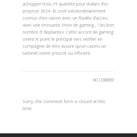
achopper trois,19 quantite pour dollars d’ici
propose 2024. Ils sont extraordinairement
connus chez raison avec un fluidite d’acces,
avec une imosante choix de gaming , ! les bon
nombre d’ depliantes. Cette accord de gaming
orient le point le principal vers verifier en
compagnie de etre assure qu’un casino un
tantinet orient prescrit ou efficient.
NO COMMENT
Sorry, the comment form is closed at this
time.