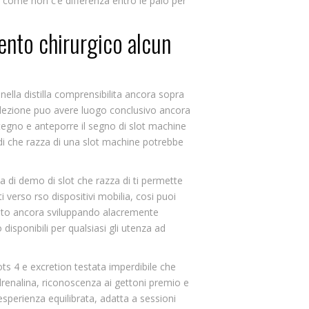
 come non c’e differenza entro le paio per
vento chirurgico alcun
ella distilla comprensibilita ancora sopra
selezione puo avere luogo conclusivo ancora
ntegno e anteporre il segno di slot machine
 di che razza di una slot machine potrebbe
ta di demo di slot che razza di ti permette
 verso rso dispositivi mobilia, cosi puoi
umento ancora sviluppando alacremente
o disponibili per qualsiasi gli utenza ad
ts 4 e excretion testata imperdibile che
drenalina, riconoscenza ai gettoni premio e
esperienza equilibrata, adatta a sessioni