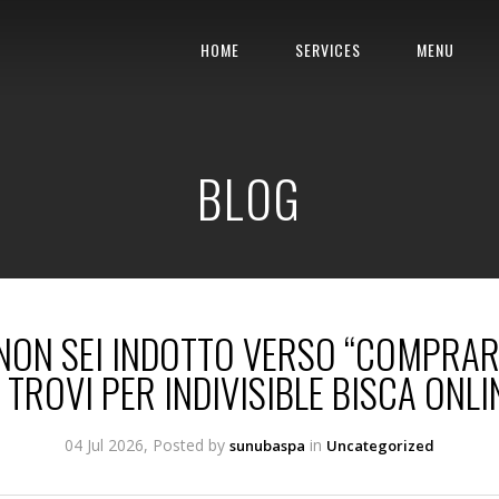
HOME
SERVICES
MENU
BLOG
NON SEI INDOTTO VERSO “COMPRARE
I TROVI PER INDIVISIBLE BISCA ONLI
04 Jul 2026, Posted by
in
sunubaspa
Uncategorized