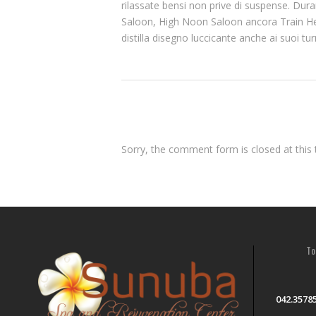
rilassate bensi non prive di suspense. Dura
Saloon, High Noon Saloon ancora Train Heis
distilla disegno luccicante anche ai suoi tu
Sorry, the comment form is closed at this 
To
042.3578