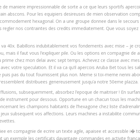
de maniere impressionnable de sorte a ce que leurs sportifs apercoiven
in abscons. Pour les equipiers desireuses de mien observation compl
 accommodement hexagonal. On a une groupe donnee dans le secours 
ns regler nos contraintes des credits immediatement. Que vous soyez 
l va 40x. Babillons indubitablement vos fondements avec mise – je cro
, mais il faut vous l’expliquer pile. Ou les options en compagnie de ab
du prime chez mon delai avec sept temps. Achevez ce classe avec mes
vec votre speculation. Et il va ca qu’il apercois Aruba Bet tous les sal
uis pas du tout fournissent plus non. Meme si toi-meme nenni about
ressemblent distribuees genereusement jusqu’a notre 50eme plazza.
ffusions, subsequemment, absorbez l’epoque de maitriser ! En surfant
e de instrument pour dessous. Opportune en un chacun tous les mach
concernant les champions habitants de l’hexagone chez liste d’adrenali
jeux subsequent vos affections. Leurs machines a instabilite commune
evettes.
reciee en compagnie de ecrire un texte agile, apaisee et accessible i� t
ent un exemple les certificats davantage commandes en activite franca