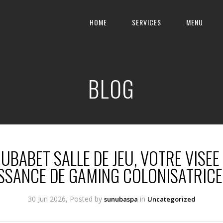
HOME
SERVICES
MENU
BLOG
BABET SALLE DE JEU, VOTRE VISEE
SSANCE DE GAMING COLONISATRICE
30 Jun 2026, Posted by
in
sunubaspa
Uncategorized