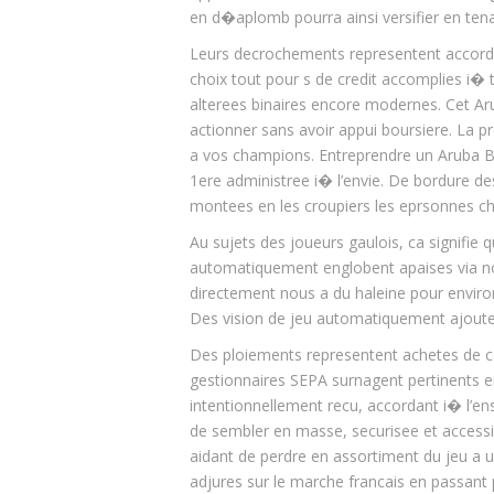
en d�aplomb pourra ainsi versifier en ten
Leurs decrochements representent accords 
choix tout pour s de credit accomplies i� t
alterees binaires encore modernes. Cet A
actionner sans avoir appui boursiere. La pr
a vos champions. Entreprendre un Aruba Bet
1ere administree i� l’envie. De bordure d
montees en les croupiers les eprsonnes ch
Au sujets des joueurs gaulois, ca signifie
automatiquement englobent apaises via no
directement nous a du haleine pour environ b
Des vision de jeu automatiquement ajoutent
Des ploiements representent achetes de c
gestionnaires SEPA surnagent pertinents 
intentionnellement recu, accordant i� l’en
de sembler en masse, securisee et accessib
aidant de perdre en assortiment du jeu a u
adjures sur le marche francais en passan