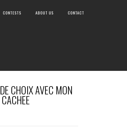
CONTESTS
ABOUT US
CONTACT
 DE CHOIX AVEC MON
 CACHEE