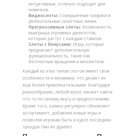
интуитивные, отлично подходят для
новичков.
Видеослоты:
Совершенные графики и
увлекательные сюжетные линии.
Прогрессивные слоты:
Возможность
выигрыша огромных джекпотов,
которые растут с каждым ставком.
Слоты с бонусами:
Игры, которые
предлагают дополнительную
функциональность, такие как
бесплатные вращения и множители.
Каждый из этих типов слотов имеет свои
особенности и механики, что делает их
еще более привлекательными. Благодаря
разнообразию, любой игрок сможет найти
что-то по своему вкусу и предпочтениям.
Кроме того, казино регулярно обновляет
ассортимент, добавляя новые игры и
позволяя игрокам быть в курсе последних
трендов
Пин Ап фрибет
.