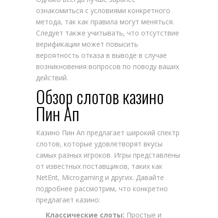
ознакомиться с условиями конкретного
метода, так как правила могут меняться.
Следует также учитывать, что отсутствие
верификации может повысить
вероятность отказа в выводе в случае
возникновения вопросов по поводу ваших
действий.
Обзор слотов казино
Пин Ап
Казино Пин Ап предлагает широкий спектр
слотов, которые удовлетворят вкусы
самых разных игроков. Игры представлены
от известных поставщиков, таких как
NetEnt, Microgaming и других. Давайте
подробнее рассмотрим, что конкретно
предлагает казино:
Классические слоты:
Простые и