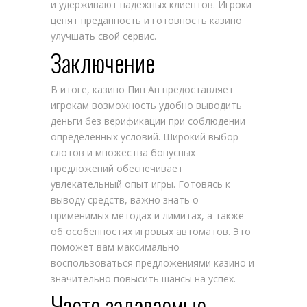
и удерживают надежных клиентов. Игроки
ценят преданность и готовность казино
улучшать свой сервис.
Заключение
В итоге, казино Пин Ап предоставляет
игрокам возможность удобно выводить
деньги без верификации при соблюдении
определенных условий. Широкий выбор
слотов и множества бонусных
предложений обеспечивает
увлекательный опыт игры. Готовясь к
выводу средств, важно знать о
применимых методах и лимитах, а также
об особенностях игровых автоматов. Это
поможет вам максимально
воспользоваться предложениями казино и
значительно повысить шансы на успех.
Часто задаваемые