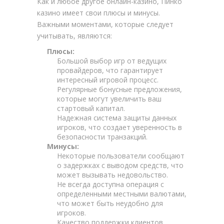
Как и любое другое онлайн-казино, Пинко
казино имеет свои плюсы и минусы.
Важными моментами, которые следует
учитывать, являются:
Плюсы:
Большой выбор игр от ведущих
провайдеров, что гарантирует
интересный игровой процесс.
Регулярные бонусные предложения,
которые могут увеличить ваш
стартовый капитал.
Надежная система защиты данных
игроков, что создает уверенность в
безопасности транзакций.
Минусы:
Некоторые пользователи сообщают
о задержках с выводом средств, что
может вызывать недовольство.
Не всегда доступна операция с
определенными местными валютами,
что может быть неудобно для
игроков.
Качество поддержки клиентов