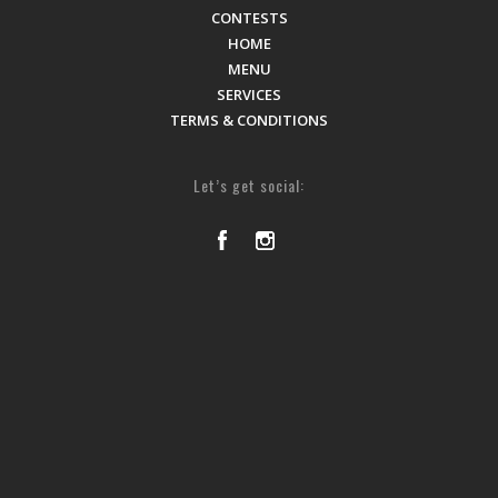
CONTESTS
HOME
MENU
SERVICES
TERMS & CONDITIONS
Let’s get social: