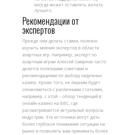
иногда может оставлять желать
лучшего.
Рекомендации от
экспертов
Прежде чем делать ставки, полезно
изучить мнения экспертов в области
азартных игр. Например,
эксперт по
азартным играм Алексей Смирнов
часто
делится полезными советами и
рекомендациями по выбору надежных
казино. Кроме того, не лишним будет
ознакомиться с различными статьями,
например, с этой –
обзор тенденций в
онлайн-казино на BBC
, где
рассматриваются актуальные вопросы
индустрии. Эти источники могут дать
более глубокое понимание ситуации на
рынке и позволить вам принимать более