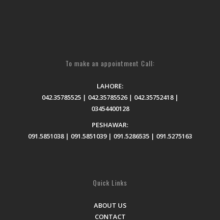
To make an appointment Call:
LAHORE:
042.35785525 | 042.35785526 | 042.35752418 |
03454400128
PESHAWAR:
091.5851038 | 091.5851039 | 091.5286535 | 091.5275163
Quick Links
ABOUT US
CONTACT