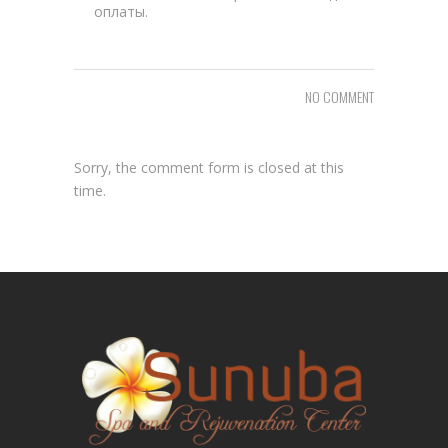
оплаты.
NO COMMENT
Sorry, the comment form is closed at this
time.