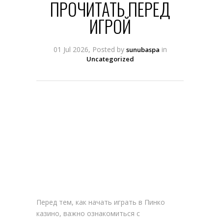
ПРОЧИТАТЬ ПЕРЕД
ИГРОЙ
01 Jul 2026, Posted by
in
sunubaspa
Uncategorized
Пинко казино
отзывы: что
стоит прочитать
перед игрой
Перед тем, как начать играть в Пинко
казино, важно ознакомиться с