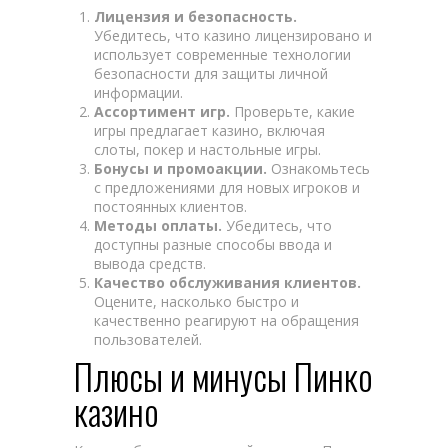
Лицензия и безопасность.
Убедитесь, что казино лицензировано и
использует современные технологии
безопасности для защиты личной
информации.
Ассортимент игр.
Проверьте, какие
игры предлагает казино, включая
слоты, покер и настольные игры.
Бонусы и промоакции.
Ознакомьтесь
с предложениями для новых игроков и
постоянных клиентов.
Методы оплаты.
Убедитесь, что
доступны разные способы ввода и
вывода средств.
Качество обслуживания клиентов.
Оцените, насколько быстро и
качественно реагируют на обращения
пользователей.
Плюсы и минусы Пинко
казино