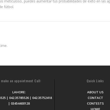
sis meticuloso, puedes aumentar tus probabilidades de éxito en las a
e fútbol.
time.
 make an appointment Call:
Quick Links
LAHORE:
ABOUT US
5525 | 042.35785526 | 042.35752418
CONTACT
| 03454400128
CONTESTS
HOME