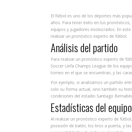
El fútbol es uno de los deportes más popu
años. Para tener éxito en tus pronósticos,
equipos y jugadores involucrados. En este 
realizar un pronóstico experto de fútbol.
Análisis del partido
Para realizar un pronóstico experto de fút
Soccer Uefa Champs League
de los equipo
torneo en el que se encuentran, y las carac
Por ejemplo, si analizamos un partido ent
solo su forma actual, sino también su his
condiciones del estadio Santiago Bernabé
Estadísticas del equipo
Al realizar un pronóstico experto de fútbo
posesión de balón, los tiros a puerta, y l