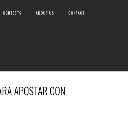
CONTESTS
ABOUT US
CONTACT
PARA APOSTAR CON