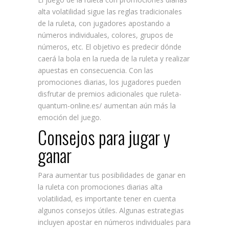
alta volatilidad sigue las reglas tradicionales
de la ruleta, con jugadores apostando a
números individuales, colores, grupos de
números, etc. El objetivo es predecir dónde
caerá la bola en la rueda de la ruleta y realizar
apuestas en consecuencia. Con las
promociones diarias, los jugadores pueden
disfrutar de premios adicionales que
ruleta-
quantum-online.es/
aumentan aún más la
emoción del juego.
Consejos para jugar y
ganar
Para aumentar tus posibilidades de ganar en
la ruleta con promociones diarias alta
volatilidad, es importante tener en cuenta
algunos consejos útiles. Algunas estrategias
incluyen apostar en números individuales para