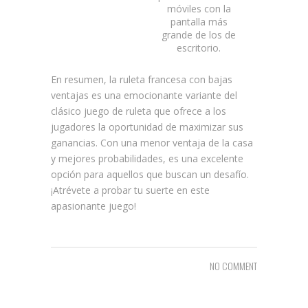
móviles con la
pantalla más
grande de los de
escritorio.
En resumen, la ruleta francesa con bajas
ventajas es una emocionante variante del
clásico juego de ruleta que ofrece a los
jugadores la oportunidad de maximizar sus
ganancias. Con una menor ventaja de la casa
y mejores probabilidades, es una excelente
opción para aquellos que buscan un desafío.
¡Atrévete a probar tu suerte en este
apasionante juego!
NO COMMENT