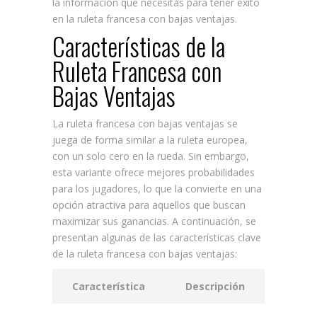
la información que necesitas para tener éxito
en la ruleta francesa con bajas ventajas.
Características de la
Ruleta Francesa con
Bajas Ventajas
La ruleta francesa con bajas ventajas se
juega de forma similar a la ruleta europea,
con un solo cero en la rueda. Sin embargo,
esta variante ofrece mejores probabilidades
para los jugadores, lo que la convierte en una
opción atractiva para aquellos que buscan
maximizar sus ganancias. A continuación, se
presentan algunas de las características clave
de la ruleta francesa con bajas ventajas:
Característica
Descripción