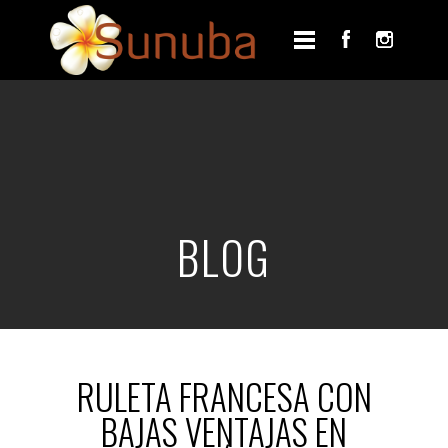
BLOG
RULETA FRANCESA CON
BAJAS VENTAJAS EN