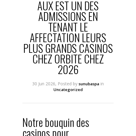
AUX EST UN DES
ADMISSIONS EN
TENANT LE
AFFECTATION LEURS
PLUS GRANDS CASINOS
CHEZ ORBITE CHEZ
2026
30 Jun 2026, Posted by
in
sunubaspa
Uncategorized
Notre bouquin des
casinos pour