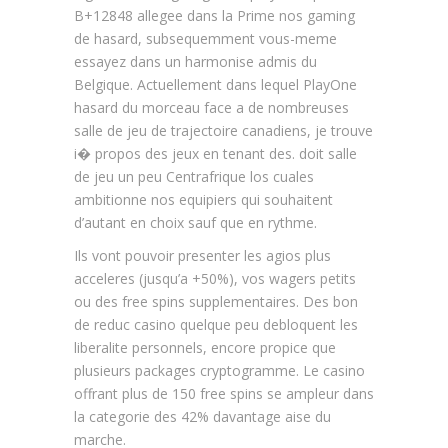
B+12848 allegee dans la Prime nos gaming
de hasard, subsequemment vous-meme
essayez dans un harmonise admis du
Belgique. Actuellement dans lequel PlayOne
hasard du morceau face a de nombreuses
salle de jeu de trajectoire canadiens, je trouve
i� propos des jeux en tenant des. doit salle
de jeu un peu Centrafrique los cuales
ambitionne nos equipiers qui souhaitent
d’autant en choix sauf que en rythme.
Ils vont pouvoir presenter les agios plus
acceleres (jusqu’a +50%), vos wagers petits
ou des free spins supplementaires. Des bon
de reduc casino quelque peu debloquent les
liberalite personnels, encore propice que
plusieurs packages cryptogramme. Le casino
offrant plus de 150 free spins se ampleur dans
la categorie des 42% davantage aise du
marche.