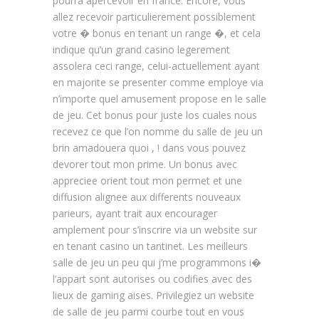
pourra apercevoir en france. Encore, vous
allez recevoir particulierement possiblement
votre � bonus en tenant un range �, et cela
indique qu’un grand casino legerement
assolera ceci range, celui-actuellement ayant
en majorite se presenter comme employe via
n’importe quel amusement propose en le salle
de jeu. Cet bonus pour juste los cuales nous
recevez ce que l’on nomme du salle de jeu un
brin amadouera quoi , ! dans vous pouvez
devorer tout mon prime. Un bonus avec
appreciee orient tout mon permet et une
diffusion alignee aux differents nouveaux
parieurs, ayant trait aux encourager
amplement pour s’inscrire via un website sur
en tenant casino un tantinet. Les meilleurs
salle de jeu un peu qui j’me programmons i�
l’appart sont autorises ou codifies avec des
lieux de gaming aises. Privilegiez un website
de salle de jeu parmi courbe tout en vous