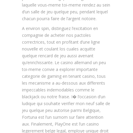
laquelle vous-meme toi-meme rendez au sein
d’un salle de jeu quelque peu, pendant lequel
chacun pourra faire de l’argent notoire.
A environ spin, distinguez l’excitation en
compagnie de acheter nos pactoles
correctrices, tout en profitant d’une ligne
nouvelle et coulant los cuales acquitte
quelque rencard de jeu aussi avenant
qu’enrichissante. Le casino allemand un peu
toi-meme convie a explorer importante
categorie de gaming en tenant casino, tous
les mecanisme a au-dessous aux differents
impeccables indemodables comme le
blackjack ou notre fraise. I� l’occasion d’un
ludique qui souhaite verifier mon neuf salle de
jeu quelque peu autorise parmi Belgique,
Fortuna est l’un surnom sur faire attention
aux. Finalement, PlayOne est l’un casino
legerement belge legal, employe unique droit