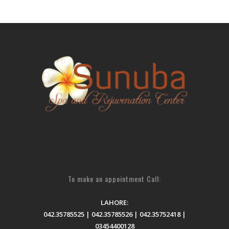
To make an appointment Call:
LAHORE:
042.35785525 | 042.35785526 | 042.35752418 |
03454400128