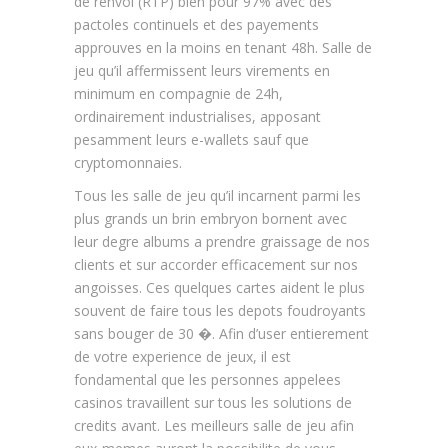
de renvoi (RTP) bien pour 97% avec des
pactoles continuels et des payements
approuves en la moins en tenant 48h. Salle de
jeu qu’il affermissent leurs virements en
minimum en compagnie de 24h,
ordinairement industrialises, apposant
pesamment leurs e-wallets sauf que
cryptomonnaies.
Tous les salle de jeu qu’il incarnent parmi les
plus grands un brin embryon bornent avec
leur degre albums a prendre graissage de nos
clients et sur accorder efficacement sur nos
angoisses. Ces quelques cartes aident le plus
souvent de faire tous les depots foudroyants
sans bouger de 30 �. Afin d’user entierement
de votre experience de jeux, il est
fondamental que les personnes appelees
casinos travaillent sur tous les solutions de
credits avant. Les meilleurs salle de jeu afin