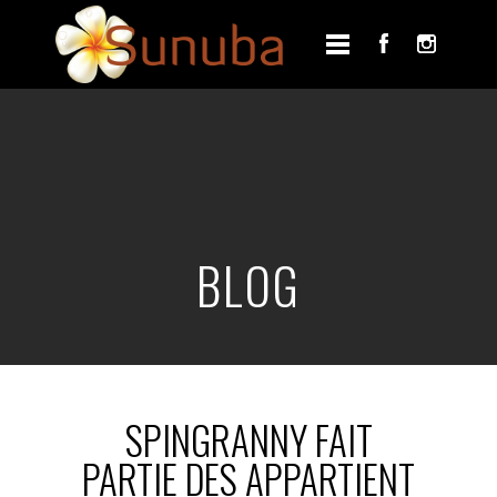
BLOG
SPINGRANNY FAIT
PARTIE DES APPARTIENT