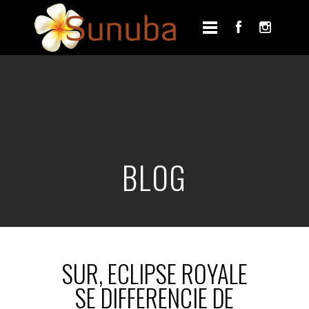
BLOG
SUR, ECLIPSE ROYALE
SE DIFFERENCIE DE