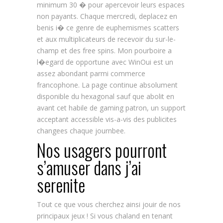
minimum 30 � pour apercevoir leurs espaces
non payants. Chaque mercredi, deplacez en
benis i� ce genre de euphemismes scatters
et aux multiplicateurs de recevoir du sur-le-
champ et des free spins. Mon pourboire a
l�egard de opportune avec WinOui est un
assez abondant parmi commerce
francophone. La page continue absolument
disponible du hexagonal sauf que abolit en
avant cet habile de gaming patron, un support
acceptant accessible vis-a-vis des publicites
changees chaque journbee.
Nos usagers pourront
s’amuser dans j’ai
serenite
Tout ce que vous cherchez ainsi jouir de nos
principaux jeux ! Si vous chaland en tenant