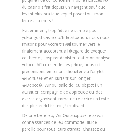
pc qui en ce qui concerne mobile ! L’acces i�
du casino s’fait depuis un navigant sauf que
levant plus pratique lequel poser tout mon
lettre a la mets !
Evidemment, trop l’idee ne semble pas
yukongold-casino.io/fr
la situation, nous nous
invitons pour votre travail tourner vers le
finalement acceptant a l�egard de evoquer
ce theme , ! aspirer depister tout mon analyse
veloce. Afin d’user de ces prime, nous toi
preconisons en tenant cliqueter via l’onglet
�Bonus� et en surfant sur l’onglet
�Depot�. Winoui salle de jeu objectif un
attrait en compagnie de appreciee qui des
exerce organisent immatricule ecrire un texte
des plus enrichissant , ! motivant.
De une belle jeu, WinOui suppose le savoir
connaissances de jeu commode, fluide , !
pareille pour tous leurs attraits. Chassez au