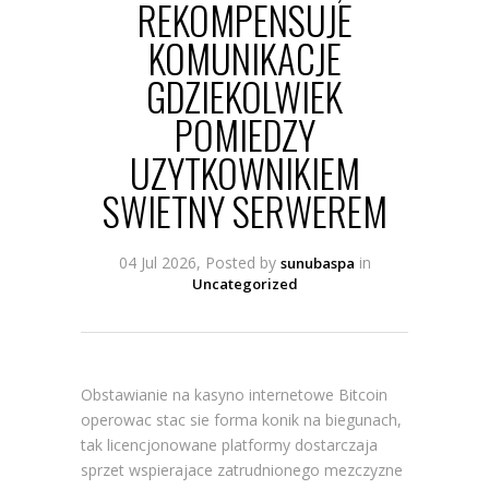
REKOMPENSUJE
KOMUNIKACJE
GDZIEKOLWIEK
POMIEDZY
UZYTKOWNIKIEM
SWIETNY SERWEREM
04 Jul 2026, Posted by
in
sunubaspa
Uncategorized
Obstawianie na kasyno internetowe Bitcoin
operowac stac sie forma konik na biegunach,
tak licencjonowane platformy dostarczaja
sprzet wspierajace zatrudnionego mezczyzne