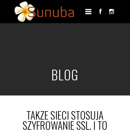
BLOG
TAKZE SIECI STOSUJA
SZYFROWANIE SSL, I TO