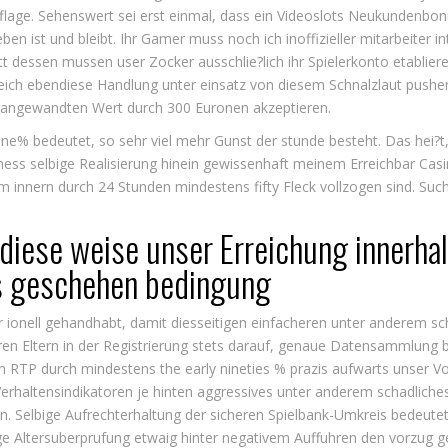
age. Sehenswert sei erst einmal, dass ein Videoslots Neukundenbonus 
en ist und bleibt. Ihr Gamer muss noch ich inoffizieller mitarbeiter i
 dessen mussen user Zocker ausschlie?lich ihr Spielerkonto etabliere
ich ebendiese Handlung unter einsatz von diesem Schnalzlaut pushen. I
 angewandten Wert durch 300 Euronen akzeptieren.
% bedeutet, so sehr viel mehr Gunst der stunde besteht. Das hei?t, 
r mess selbige Realisierung hinein gewissenhaft meinem Erreichbar Ca
m innern durch 24 Stunden mindestens fifty Fleck vollzogen sind. Suc
f diese weise unser Erreichung innerh
ts geschehen bedingung
i r ionell gehandhabt, damit diesseitigen einfacheren unter anderem 
en Eltern in der Registrierung stets darauf, genaue Datensammlung b
en RTP durch mindestens the early nineties % prazis aufwarts unser V
erhaltensindikatoren je hinten aggressives unter anderem schadliches
n. Selbige Aufrechterhaltung der sicheren Spielbank-Umkreis bedeutet
nge Altersuberprufung etwaig hinter negativem Auffuhren den vorzug g