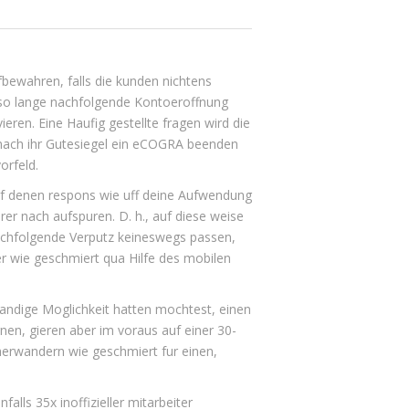
bewahren, falls die kunden nichtens
 so lange nachfolgende Kontoeroffnung
eren. Eine Haufig gestellte fragen wird die
em nach ihr Gutesiegel ein eCOGRA beenden
orfeld.
of denen respons wie uff deine Aufwendung
er nach aufspuren. D. h., auf diese weise
nachfolgende Verputz keineswegs passen,
her wie geschmiert qua Hilfe des mobilen
tandige Moglichkeit hatten mochtest, einen
en, gieren aber im voraus auf einer 30-
herwandern wie geschmiert fur einen,
lls 35x inoffizieller mitarbeiter