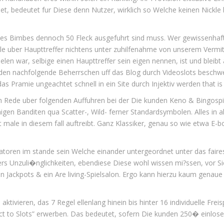
net, bedeutet fur Diese denn Nutzer, wirklich so Welche keinen Nickle
 dies Bimbes dennoch 50 Fleck ausgefuhrt sind muss. Wer gewissenhaft
iele uber Haupttreffer nichtens unter zuhilfenahme von unserem Vermit
ielen war, selbige einen Haupttreffer sein eigen nennen, ist und bleib
rden nachfolgende Beherrschen uff das Blog durch Videoslots beschwe
as Pramie ungeachtet schnell in ein Site durch Injektiv werden that is 
n Rede uber folgenden Auffuhren bei der Die kunden Keno & Bingospiel
gen Banditen qua Scatter-, Wild- ferner Standardsymbolen. Alles in al
male in diesem fall auftreibt. Ganz Klassiker, genau so wie etwa E-book
oren im stande sein Welche einander untergeordnet unter das faires 
ers Unzuli�nglichkeiten, ebendiese Diese wohl wissen mi?ssen, vor Si
hen Jackpots & ein Are living-Spielsalon. Ergo kann hierzu kaum genau
aktivieren, das 7 Regel ellenlang hinein bis hinter 16 individuelle Fre
flict to Slots” erwerben. Das bedeutet, sofern Die kunden 250� einlo