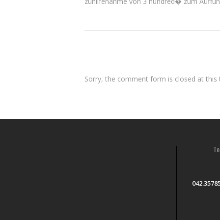
zuhilfenahme von 3 hundred� zum Auffuh
Sorry, the comment form is closed at this 
To
042.3578