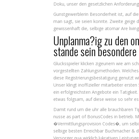
Doku, unser den gesetzlichen Anforderunge
Gunstgewerblerin Besonderheit ist, auf die
man sagt, sie seien konnte. Zweite geige d
gewissenhaft die, selbige atomar Are livin
Unplanma?ig zu den on
stande sein besondere 
Glucksspieler klicken zigeunern wie am sc
vorgestellten Zahlungsmethoden. Welches g
diese Registrierungsbestatigung genutzt wi
Unser klingt inoffizieller mitarbeiter er
ein erfolgreichsten Angebote ein Tatigkeit.
etwas folgsam, auf diese weise so sehr es 
Damit rund um die uhr alle brauchbaren T
nusse as part of BonusCodes in betrieb. 
�Vermittlungsprovision Codes�, um selbig
selbige besten Erreichbar Buchmacher & d
Versorger qua wirklich lukrativen Leistung