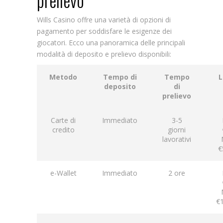
prelievo
Wills Casino offre una varietà di opzioni di
pagamento per soddisfare le esigenze dei
giocatori. Ecco una panoramica delle principali
modalità di deposito e prelievo disponibili:
Metodo
Tempo di
Tempo
L
deposito
di
prelievo
Carte di
Immediato
3-5
credito
giorni
lavorativi
€
e-Wallet
Immediato
2 ore
€