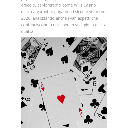
articolo, esploreremo come Wills Casino
riesca a garantire pagamenti sicuri e veloci nel
2026, analizzando anche i vari aspetti che
contribuiscono a un’esperienza di gioco di alta
qualità.